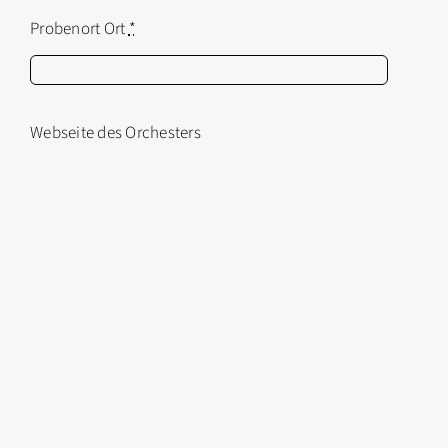
Probenort Ort
*
Webseite des Orchesters
Absenden
Hinterlegte Schlagworte:
Erhebung